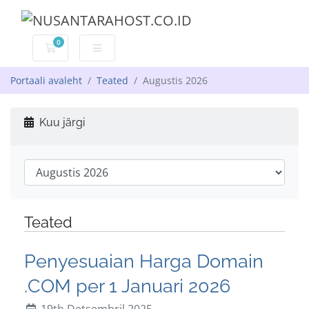
0
Ostukorv
Portaali avaleht
Teated
Augustis 2026
Kuu järgi
Teated
Penyesuaian Harga Domain
.COM per 1 Januari 2026
19th Detsembril 2025